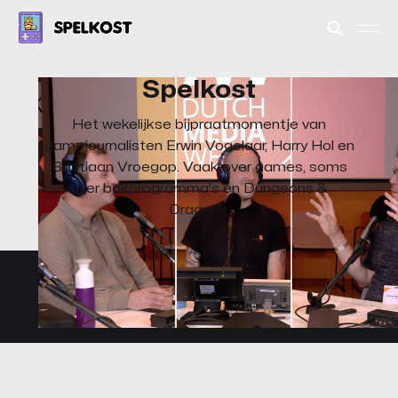
Spelkost
Het wekelijkse bijpraatmomentje van
gamejournalisten Erwin Vogelaar, Harry Hol en
Bastiaan Vroegop. Vaak over games, soms
over bakprogramma's en Dungeons &
Dragons.