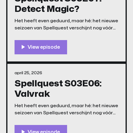
Detect Magic?
Het heeft even geduurd, maar hé: het nieuwe
seizoen van Spellquest verschijnt nog vóór
GTA6. Gliïtar, Glengello en Henk worden door
Agent A er opnieuw op uit gestuurd, maar zijn
duidelijk niet de gelikte spionnen waar op
werd gerekend. Luister of kijk snel!
april 25, 2026
Spellquest S03E06:
Valvrak
Het heeft even geduurd, maar hé: het nieuwe
seizoen van Spellquest verschijnt nog vóór
GTA6. Gliïtar, Glengello en Henk worden door
Agent A er opnieuw op uit gestuurd, maar zijn