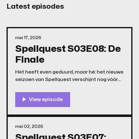
Latest episodes
mei 17, 2026
Spellquest S03E08: De
FInale
Het heeft even geduurd, maar hé: het nieuwe
seizoen van Spellquest verschijnt nog vóór
GTA6. Gliïtar, Glengello en Henk worden door
Agent A er opnieuw op uit gestuurd, maar zijn
duidelijk niet de gelikte spionnen waar op
werd gerekend. Luister of kijk snel!
mei 02, 2026
Spellquest S03E07: