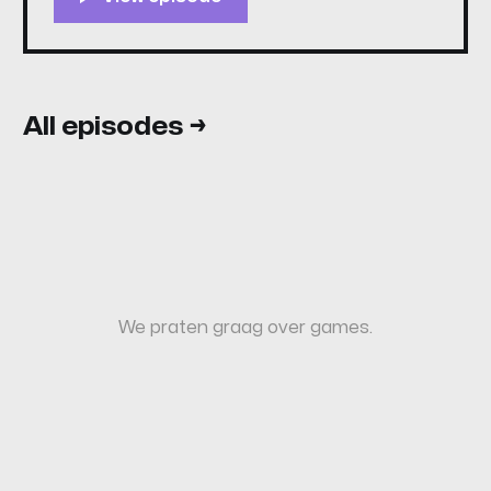
duidelijk niet de gelikte spionnen waar op
werd gerekend. Luister of kijk snel!
All episodes →
We praten graag over games.