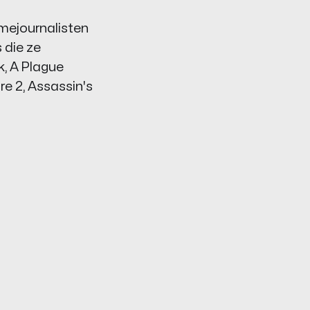
mejournalisten
 die ze
k
,
A Plague
re 2
,
Assassin's