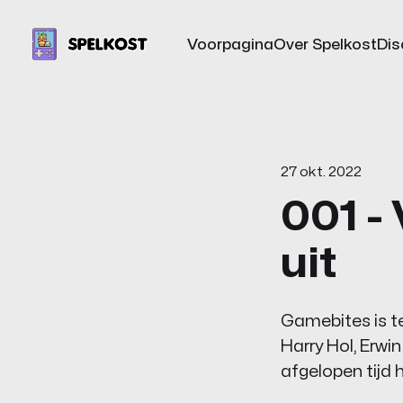
Voorpagina
Over Spelkost
Dis
27 okt. 2022
001 -
uit
Gamebites is t
Harry Hol, Erwi
afgelopen tijd 