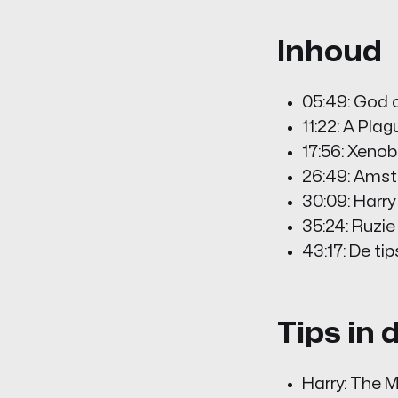
Inhoud
05:49: God 
11:22: A Pla
17:56: Xenob
26:49: Amst
30:09: Harry
35:24: Ruzi
43:17: De tip
Tips in 
Harry: The M