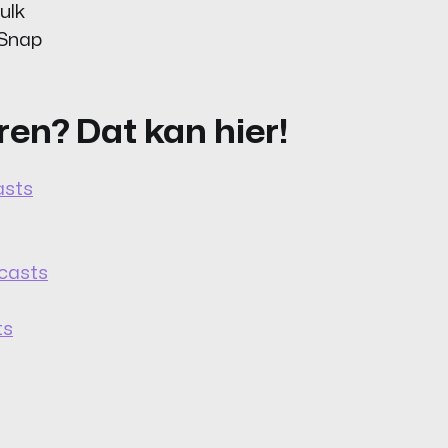
ulk
 Snap
en? Dat kan hier!
asts
casts
ts