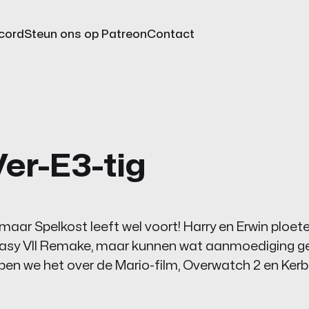
cord
Steun ons op Patreon
Contact
Ver-E3-tig
, maar Spelkost leeft wel voort! Harry en Erwin ploe
tasy VII Remake, maar kunnen wat aanmoediging ge
en we het over de Mario-film, Overwatch 2 en Ker