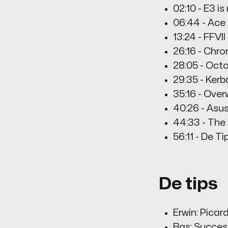
02:10 - E3 is
06:44 - Ace
13:24 - FFV
26:16 - Chro
28:05 - Octo
29:35 - Ker
35:16 - Ove
40:26 - Asus
44:33 - The
56:11 - De Ti
De tips
Erwin: Picar
Bas: Succes