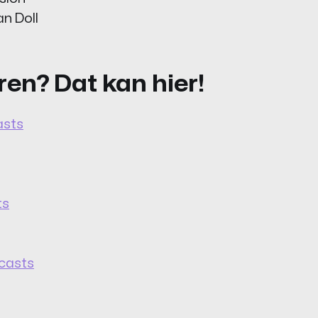
an Doll
en? Dat kan hier!
asts
ts
casts