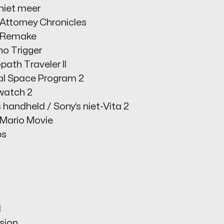
 niet meer
 Attorney Chronicles
II Remake
no Trigger
path Traveler II
bal Space Program 2
rwatch 2
 handheld / Sony’s niet-Vita 2
 Mario Movie
ps
d
sion