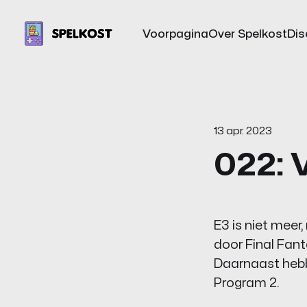
Voorpagina
Over Spelkost
Dis
13 apr. 2023
022: 
E3 is niet meer
door Final Fan
Daarnaast hebb
Program 2.