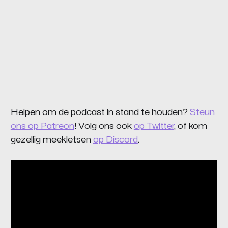
Helpen om de podcast in stand te houden?
Steun
ons op Patreon
! Volg ons ook
op Twitter
, of kom
gezellig meekletsen
op Discord
.